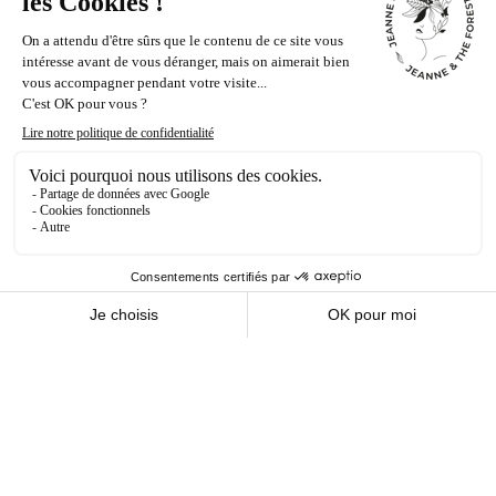
RETOUR
ACTIVITÉ
Courses Hippiques
Venez vivre l'excitation des courses hippiques à
l'iconique et célèbre hippodrome de Chantilly, où les
meilleurs chevaux et jockeys s'affrontent dans un cadre
prestigieux. À proximité immédiate, prolongez votre
expérience en visitant les somptueuses Grandes
Écuries et le fascinant Musée du Cheval. Découvrez
l'élégance et la passion qui animent ce lieu unique, où
histoire et compétition se rencontrent. Une journée à
Chantilly promet des émotions fortes et des
découvertes enrichissantes.