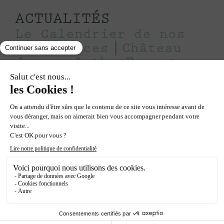
ACTUALITÉS
Le Calendrier de nos
expériences｜Château
Jeanne & the Forest
27.7.2026
POUR DES S
ÉJOURS OU
DES MOMENTS
ENCHANTEURS
Offrez-vous une parenthèse hors du temps avec notre
programme d’activités bien-être, créatives et familiales.
Entre nature, détente et moments de partage,
reconnectez-vous à l’essentiel pour un séjour encore
plus inoubliable.